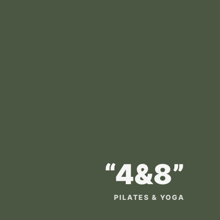
“4&8”
PILATES & YOGA