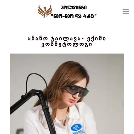
ანანო ჯაილავა- ექიმი
კოსმეტოლოგი